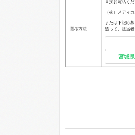
直接お電話くだ
（株）メディカル・
または下記応募
選考方法
追って、担当者
宮城県