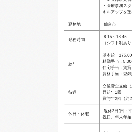
・医療事務スタ
キルアップを望
勤務地
仙台市
8:15～18:45
勤務時間
（シフト制あり
基本給：175,00
精勤手当：5,00
給与
住宅手当：賃貸20
資格
手当：登録
交通費全支給（上
待遇
昇給年1回
賞与年2回（約2
週休2日(日・
休日・休暇
祝日、年末年始