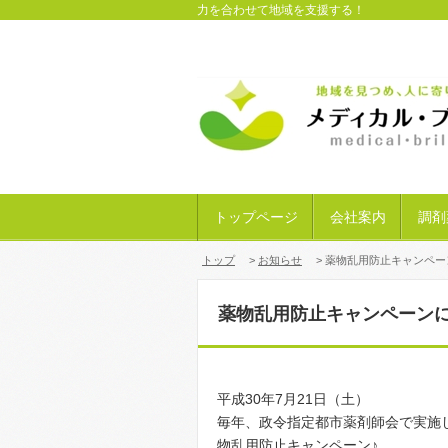
力を合わせて地域を支援する！
トップページ
会社案内
調剤
トップ
>
お知らせ
> 薬物乱用防止キャンペー
薬物乱用防止キャンペーン
平成30年7月21日（土）
毎年、政令指定都市薬剤師会で実施
物乱用防止キャンペーン♪