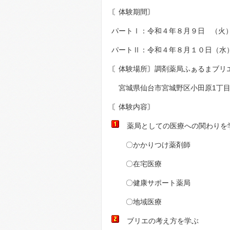
〘体験期間〙
パートⅠ：令和４年８月９日 （火） AM
パートⅡ：令和４年８月１０日（水） AM
〘体験場所〙調剤薬局ふぁるまブリ
宮城県仙台市宮城野区小田原1丁目4
〘体験内容〙
薬局としての医療への関わりを
〇かかりつけ薬剤師
〇在宅医療
〇健康サポート薬局
〇地域医療
ブリエの考え方を学ぶ